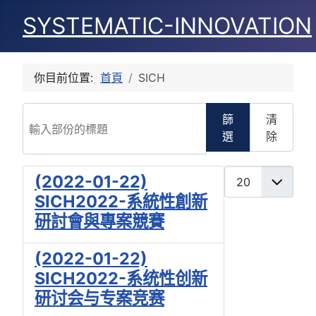
SYSTEMATIC-INNOVATION
你目前位置:
首頁
SICH
輸入部份的標題
篩
清
選
除
每頁顯示條數
(2022-01-22)
SICH2022-系統性創新
研討會與專案競賽
(2022-01-22)
SICH2022-系统性创新
研讨会与专案竞赛