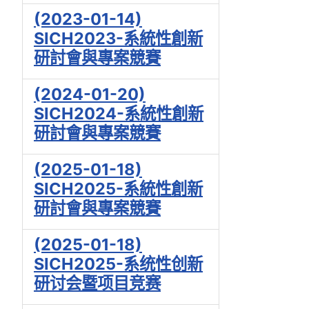
(2023-01-14)
SICH2023-系統性創新
研討會與專案競賽
(2024-01-20)
SICH2024-系統性創新
研討會與專案競賽
(2025-01-18)
SICH2025-系統性創新
研討會與專案競賽
(2025-01-18)
SICH2025-系统性创新
研讨会暨项目竞赛