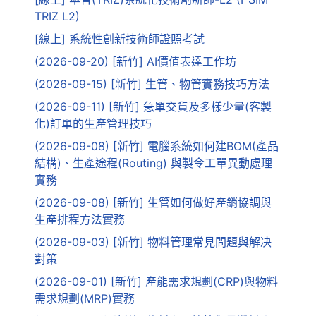
TRIZ L2)
[線上] 系統性創新技術師證照考試
(2026-09-20) [新竹] AI價值表達工作坊
(2026-09-15) [新竹] 生管、物管實務技巧方法
(2026-09-11) [新竹] 急單交貨及多樣少量(客製
化)訂單的生產管理技巧
(2026-09-08) [新竹] 電腦系統如何建BOM(產品
結構)、生產途程(Routing) 與製令工單異動處理
實務
(2026-09-08) [新竹] 生管如何做好產銷協調與
生產排程方法實務
(2026-09-03) [新竹] 物料管理常見問題與解决
對策
(2026-09-01) [新竹] 產能需求規劃(CRP)與物料
需求規劃(MRP)實務