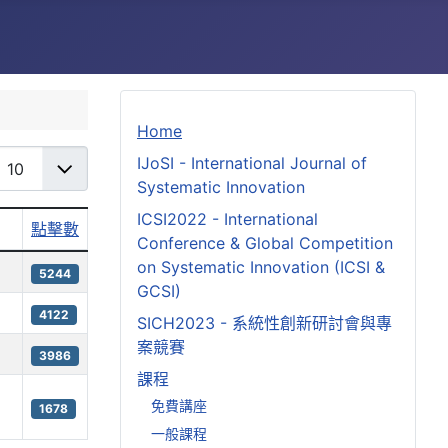
Home
每頁顯示條數
IJoSI - International Journal of
Systematic Innovation
ICSI2022 - International
點擊數
Conference & Global Competition
on Systematic Innovation (ICSI &
5244
GCSI)
4122
SICH2023 - 系統性創新研討會與專
案競賽
3986
課程
免費講座
1678
一般課程