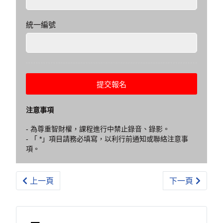
統一編號
提交報名
注意事項
- 為尊重智財權，課程進行中禁止錄音、錄影。
- 「 *」項目請務必填寫，以利行前通知或聯絡注意事
項。
上一篇文章: (2026-09-03) [新竹] 物料管理常見問題
下一篇文章: (
上一頁
下一頁