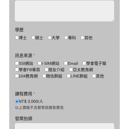
學歷
博士
碩士
大學
專科
其他
訊息來源
*
SSI網站
I-SIM網站
Email
學會電子報
學會FB專頁
朋友介紹
亞太教育網
104教育網
微信群組
LINE群組
其他
課程費用
*
NT$ 3,000/人
以上價格不含郵寄與匯款費用
發票抬頭