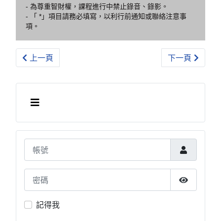
- 為尊重智財權，課程進行中禁止錄音、錄影。
- 「 *」項目請務必填寫，以利行前通知或聯絡注意事
項。
上一篇文章: [線上] 系統性創新技術師證照考試
下一篇文章: (2
上一頁
下一頁
帳號
密碼
顯示密碼
記得我