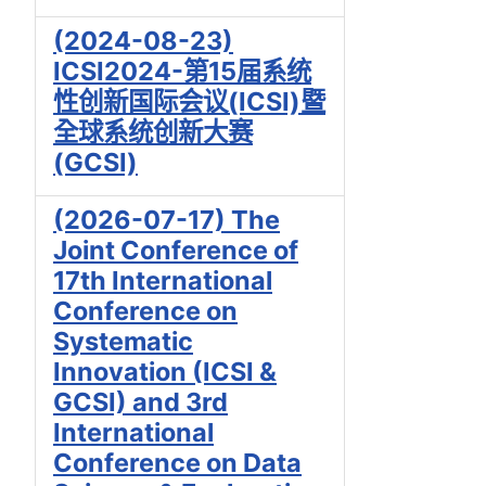
(2024-08-23)
ICSI2024-第15届系统
性创新国际会议(ICSI)暨
全球系统创新大赛
(GCSI)
(2026-07-17) The
Joint Conference of
17th International
Conference on
Systematic
Innovation (ICSI &
GCSI) and 3rd
International
Conference on Data