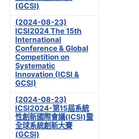
(GCSI)
(2024-08-23)
ICSI2024 The 15th
International
Conference & Global
Competition on
Systematic
Innovation (ICSI &
GCSI)
(2024-08-23)
ICSI2024-第15屆系統
性創新國際會議(ICSI)暨
全球系統創新大賽
(GCSI)