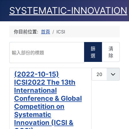
SYSTEMATIC-INNOVATION
你目前位置:
首頁
ICSI
輸入部份的標題
篩
清
選
除
每頁顯示條數
(2022-10-15)
ICSI2022 The 13th
International
Conference & Global
Competition on
Systematic
Innovation (ICSI &