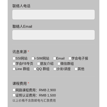
联络人电话
聯絡人Email
讯息来源
*
SSI网站
I-SIM网站
Email
学会电子报
学会FB专页
朋友介绍
微信群组
Line 群组
QQ 群组
沙龙/讲座
其他
课程费用
*
网路课程费用：RMB 2,900
证照认证费用：RMB 1,500
以上价格不含款邮电与汇款费用