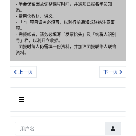
- 学会保留因故调整课程时间，并通知已报名学员知
悉。
- 费用含教材、讲义。
- 「 *」项目请务必填写，以利行前通知或联络注意事
项。
- 需报帐者，请务必填写「发票抬头」及「纳税人识别
号」栏，以利开立收据。
- 团报时每人仍需填一份资料，并加注团报联络人联络
资料。
上一篇文章: (2025-11-29) [廈門] 萃智(TRIZ)系统
下一篇文章: [网络
上一页
下一页
用户名