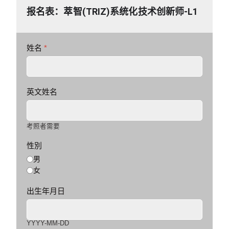
报名表：萃智(TRIZ)系统化技术创新师-L1
姓名
*
英文姓名
考照者需要
性別
男
女
出生年月日
YYYY-MM-DD