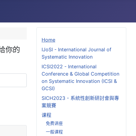
Home
以给你的
IJoSI - International Journal of
Systematic Innovation
ICSI2022 - International
Conference & Global Competition
on Systematic Innovation (ICSI &
GCSI)
SICH2023 - 系統性創新研討會與專
案競賽
课程
免费讲座
一般课程