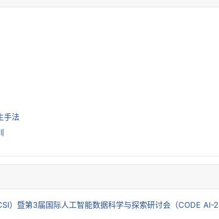
)
再生手法
训
 & GCSI）暨第3届国际人工智能数据科学与探索研讨会（CODE AI-